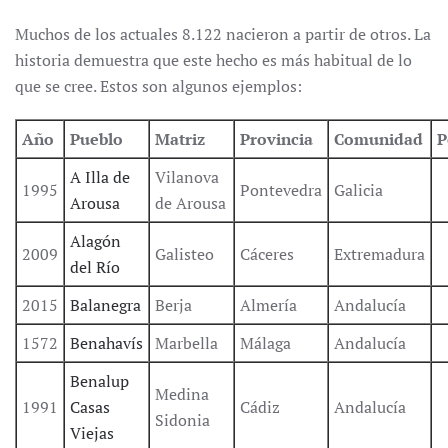
Muchos de los actuales 8.122 nacieron a partir de otros. La
historia demuestra que este hecho es más habitual de lo
que se cree. Estos son algunos ejemplos:
Año
Pueblo
Matriz
Provincia
Comunidad
P
A Illa de
Vilanova
1995
Pontevedra
Galicia
Arousa
de Arousa
Alagón
2009
Galisteo
Cáceres
Extremadura
del Río
2015
Balanegra
Berja
Almería
Andalucía
1572
Benahavís
Marbella
Málaga
Andalucía
Benalup
Medina
1991
Casas
Cádiz
Andalucía
Sidonia
Viejas