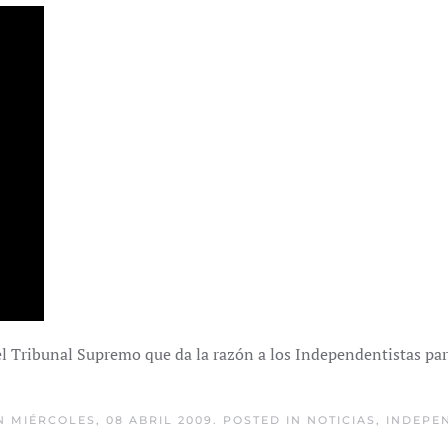
el Tribunal Supremo que da la razón a los Independentistas pa
 MIÉRCOLES, 08 ABRIL 2009. POSTED IN
NOTICIAS
,
INDEPE